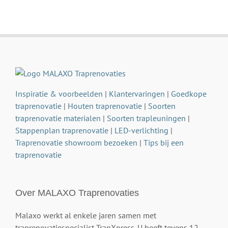
Inspiratie & voorbeelden
|
Klantervaringen
|
Goedkope
traprenovatie
|
Houten traprenovatie
|
Soorten
traprenovatie materialen
|
Soorten trapleuningen
|
Stappenplan traprenovatie
|
LED-verlichting
|
Traprenovatie showroom bezoeken
|
Tips bij een
traprenovatie
Over MALAXO Traprenovaties
Malaxo werkt al enkele jaren samen met
traprenovatiespecialist TrapXpress. U heeft tevens 12