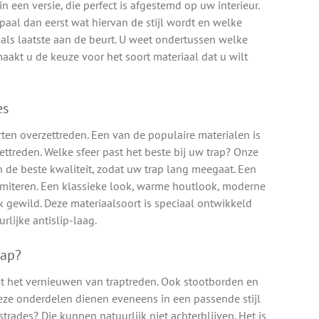
 een versie, die perfect is afgestemd op uw interieur.
aal dan eerst wat hiervan de stijl wordt en welke
 als laatste aan de beurt. U weet ondertussen welke
maakt u de keuze voor het soort materiaal dat u wilt
es
rten overzettreden. Een van de populaire materialen is
ettreden. Welke sfeer past het beste bij uw trap? Onze
 de beste kwaliteit, zodat uw trap lang meegaat. Een
imiteren. Een klassieke look, warme houtlook, moderne
k gewild. Deze materiaalsoort is speciaal ontwikkeld
rlijke antislip-laag.
rap?
uit het vernieuwen van traptreden. Ook stootborden en
eze onderdelen dienen eveneens in een passende stijl
ades? Die kunnen natuurlijk niet achterblijven. Het is