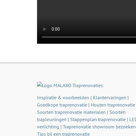
Inspiratie & voorbeelden
|
Klantervaringen
|
Goedkope traprenovatie
|
Houten traprenovatie
Soorten traprenovatie materialen
|
Soorten
trapleuningen
|
Stappenplan traprenovatie
|
LE
verlichting
|
Traprenovatie showroom bezoeken
Tips bij een traprenovatie