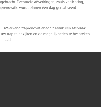
ebracht. Eventuele afwerkingen, zoals verlichting,
aprenovatie wordt binnen één dag gerealiseerd!
 CBW-erkend traprenovatiebedrijf. Maak een afspraak
m uw trap te bekijken en de mogelijkheden te bespreken.
p maat!