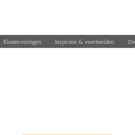
Klantervaringen
Inspiratie & voorbeelden
Ov
MALAXO Traprenovaties
raprenovatie: waarop letten en waar begint 