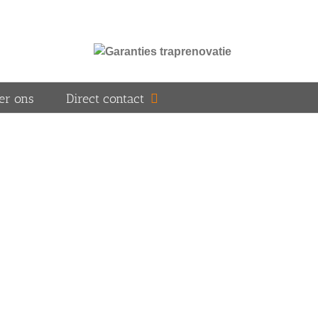
er ons
Direct contact
u?