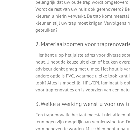
belangrijk dat uw oude trap wordt omgetoverd in
Wordt de rest van uw huis ook gerenoveerd? Bep
kleuren u hierin verwerkt. De trap komt meestal
kleur en stijl uw trap moet krijgen. Vervolgens 
gebruiken?
2. Materiaalsoorten voor traprenovati
Hier bent u op het juiste adres voor diverse soo
hout. U hebt de keuze uit eiken of beuken overz
adviseur denkt graag met u mee. Het hout is van
andere optie is PVC, waarmee u elke look kunt 
look? Alles is mogelijk! HPL/CPL laminaat is oo
voor traprenovaties en is voorzien van een natuu
3. Welke afwerking wenst u voor uw t
Een traprenovatie bestaat meestal niet alleen 
leuningen zijn mogelijk aan vernieuwing toe. D
vormgegeven te worden. Misschien hebt u balustr