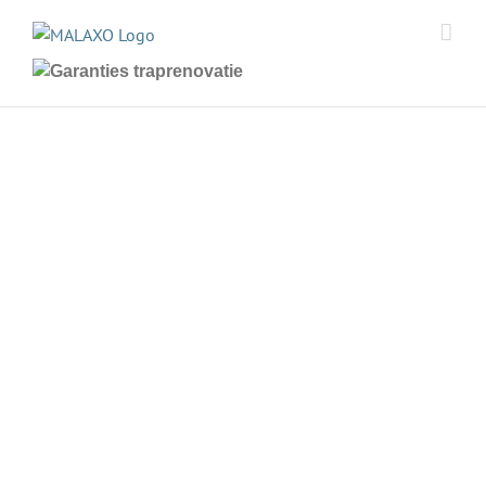
Ga
naar
inhoud
MALAXO
Traprenovaties
Traprenovatie laten doen en de
mogelijkheden