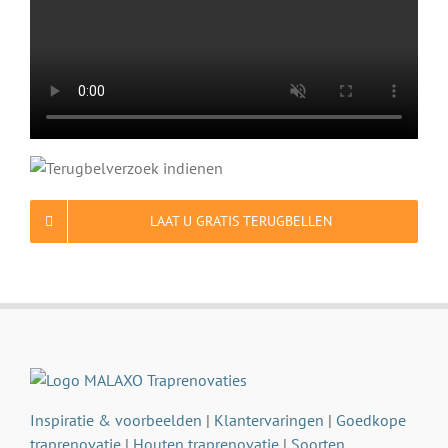
LAAT U GRATIS TERUGBELLEN
Inspiratie & voorbeelden
|
Klantervaringen
|
Goedkope
traprenovatie
|
Houten traprenovatie
|
Soorten