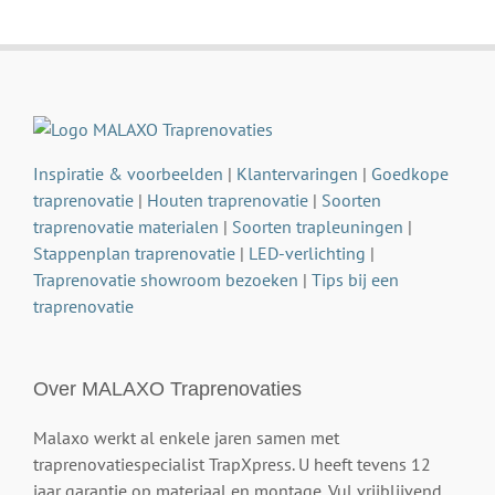
Inspiratie & voorbeelden
|
Klantervaringen
|
Goedkope
traprenovatie
|
Houten traprenovatie
|
Soorten
traprenovatie materialen
|
Soorten trapleuningen
|
Stappenplan traprenovatie
|
LED-verlichting
|
Traprenovatie showroom bezoeken
|
Tips bij een
traprenovatie
Over MALAXO Traprenovaties
Malaxo werkt al enkele jaren samen met
traprenovatiespecialist TrapXpress. U heeft tevens 12
jaar garantie op materiaal en montage. Vul vrijblijvend