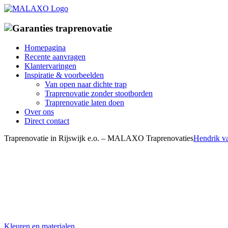
Ga
naar
inhoud
Homepagina
Recente aanvragen
Klantervaringen
Inspiratie & voorbeelden
Van open naar dichte trap
Traprenovatie zonder stootborden
Traprenovatie laten doen
Over ons
Direct contact
Traprenovatie in Rijswijk e.o. – MALAXO Traprenovaties
Hendrik v
Kleuren en materialen