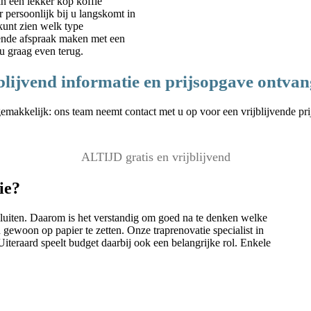
an een lekker kop koffie
r persoonlijk bij u langskomt in
unt zien welk type
ijvende afspraak maken met een
u graag even terug.
blijvend informatie en prijsopgave ontva
emakkelijk: ons team neemt contact met u op voor een vrijblijvende pr
ALTIJD gratis en vrijblijvend
ie?
ansluiten. Daarom is het verstandig om goed na te denken welke
gewoon op papier te zetten. Onze traprenovatie specialist in
teraard speelt budget daarbij ook een belangrijke rol. Enkele