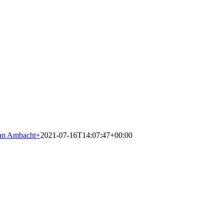
an Ambacht
+
2021-07-16T14:07:47+00:00
Traprenovatiebedrijf in Rijswijk
Specialist in traprenovatie met overzettreden