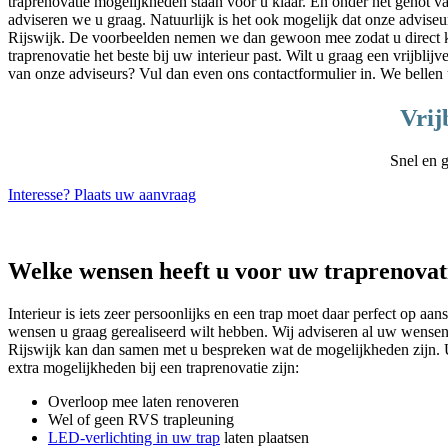
traprenovatie mogelijkheden staan voor u klaar. En onder het genot v
adviseren we u graag. Natuurlijk is het ook mogelijk dat onze adviseu
Rijswijk. De voorbeelden nemen we dan gewoon mee zodat u direct k
traprenovatie het beste bij uw interieur past. Wilt u graag een vrijbl
van onze adviseurs? Vul dan even ons contactformulier in. We bellen 
Vrij
Snel en g
Interesse? Plaats uw aanvraag
Welke wensen heeft u voor uw traprenovat
Interieur is iets zeer persoonlijks en een trap moet daar perfect op a
wensen u graag gerealiseerd wilt hebben. Wij adviseren al uw wensen 
Rijswijk kan dan samen met u bespreken wat de mogelijkheden zijn. Ui
extra mogelijkheden bij een traprenovatie zijn:
Overloop mee laten renoveren
Wel of geen RVS trapleuning
LED-verlichting in uw trap
laten plaatsen