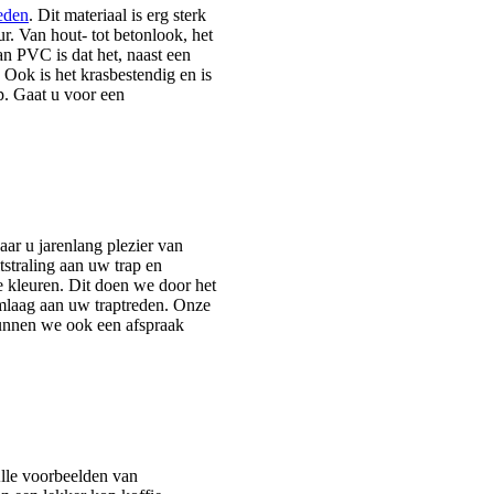
eden
. Dit materiaal is erg sterk
eur. Van hout- tot betonlook, het
n PVC is dat het, naast een
 Ook is het krasbestendig en is
p. Gaat u voor een
waar u jarenlang plezier van
itstraling aan uw trap en
 kleuren. Dit doen we door het
rmlaag aan uw traptreden. Onze
 kunnen we ook een afspraak
lle voorbeelden van