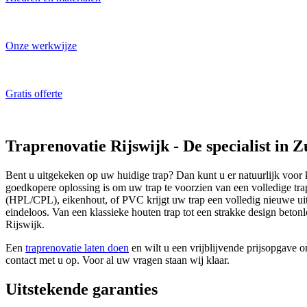
Laat u inspireren!
Onze werkwijze
Traprenovatie specialist aan het werk
Gratis offerte
ALTIJD gratis en vrijblijvend
Traprenovatie Rijswijk - De specialist in 
Bent u uitgekeken op uw huidige trap? Dan kunt u er natuurlijk voor 
goedkopere oplossing is om uw trap te voorzien van een volledige tra
(HPL/CPL), eikenhout, of PVC krijgt uw trap een volledig nieuwe uit
eindeloos. Van een klassieke houten trap tot een strakke design betonlo
Rijswijk.
Een
traprenovatie laten doen
en wilt u een vrijblijvende prijsopgave 
contact met u op. Voor al uw vragen staan wij klaar.
Uitstekende garanties