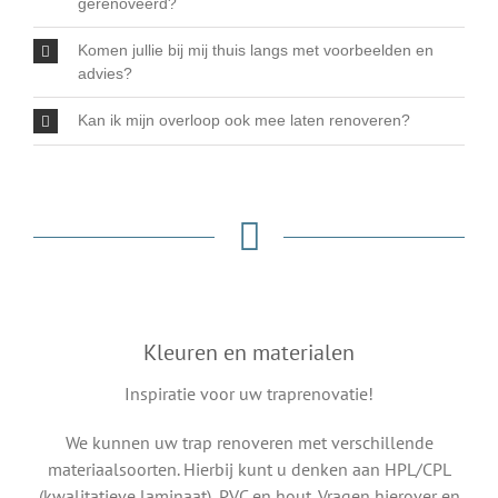
gerenoveerd?
Komen jullie bij mij thuis langs met voorbeelden en
advies?
Kan ik mijn overloop ook mee laten renoveren?
Kleuren en materialen
Inspiratie voor uw traprenovatie!
We kunnen uw trap renoveren met verschillende
materiaalsoorten. Hierbij kunt u denken aan HPL/CPL
(kwalitatieve laminaat), PVC en hout. Vragen hierover en