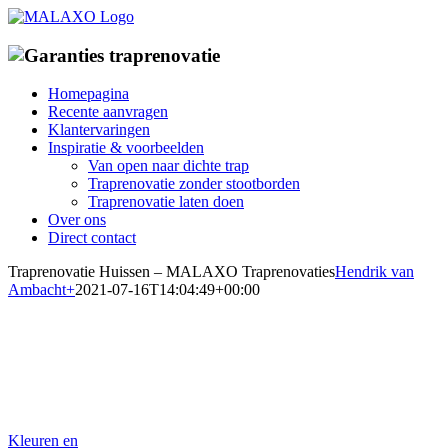
Ga
naar
inhoud
Homepagina
Recente aanvragen
Klantervaringen
Inspiratie & voorbeelden
Van open naar dichte trap
Traprenovatie zonder stootborden
Traprenovatie laten doen
Over ons
Direct contact
Traprenovatie Huissen – MALAXO Traprenovaties
Hendrik van
Ambacht
+
2021-07-16T14:04:49+00:00
Traprenovatiebedrijf in Huissen
Specialist in traprenovatie met overzettreden
Kleuren en