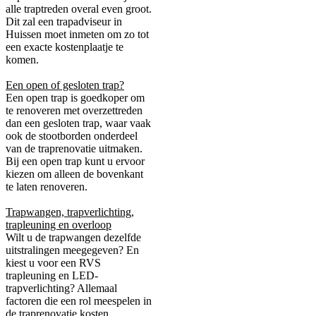
alle traptreden overal even groot.
Dit zal een trapadviseur in
Huissen moet inmeten om zo tot
een exacte kostenplaatje te
komen.
Een open of gesloten trap?
Een open trap is goedkoper om
te renoveren met overzettreden
dan een gesloten trap, waar vaak
ook de stootborden onderdeel
van de traprenovatie uitmaken.
Bij een open trap kunt u ervoor
kiezen om alleen de bovenkant
te laten renoveren.
Trapwangen, trapverlichting,
trapleuning en overloop
Wilt u de trapwangen dezelfde
uitstralingen meegegeven? En
kiest u voor een RVS
trapleuning en LED-
trapverlichting? Allemaal
factoren die een rol meespelen in
de traprenovatie kosten.