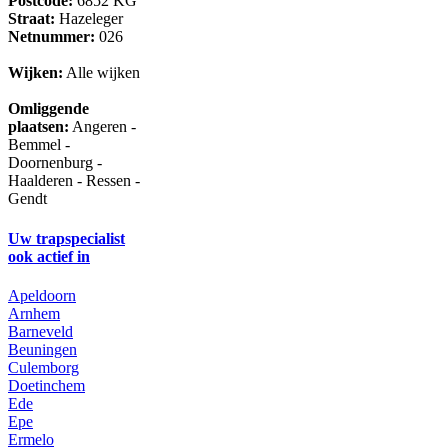
Postcode:
6852 KG
Straat:
Hazeleger
Netnummer:
026
Wijken:
Alle wijken
Omliggende
plaatsen:
Angeren -
Bemmel -
Doornenburg -
Haalderen - Ressen -
Gendt
Uw trapspecialist
ook actief in
Apeldoorn
Arnhem
Barneveld
Beuningen
Culemborg
Doetinchem
Ede
Epe
Ermelo