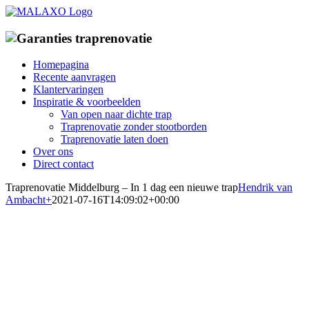
Ga
naar
inhoud
Homepagina
Recente aanvragen
Klantervaringen
Inspiratie & voorbeelden
Van open naar dichte trap
Traprenovatie zonder stootborden
Traprenovatie laten doen
Over ons
Direct contact
Traprenovatie Middelburg – In 1 dag een nieuwe trap
Hendrik van
Ambacht
+
2021-07-16T14:09:02+00:00
Traprenovatiebedrijf in
Middelburg
Specialist in traprenovatie met overzettreden