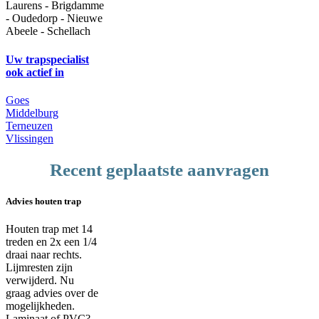
Laurens - Brigdamme
- Oudedorp - Nieuwe
Abeele - Schellach
Uw trapspecialist
ook actief in
Goes
Middelburg
Terneuzen
Vlissingen
Recent geplaatste aanvragen
Advies houten trap
Houten trap met 14
treden en 2x een 1/4
draai naar rechts.
Lijmresten zijn
verwijderd. Nu
graag advies over de
mogelijkheden.
Laminaat of PVC?