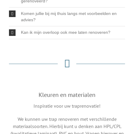
gerenoveerd?
Komen jullie bij mij thuis langs met voorbeelden en
advies?
Kan ik mijn overloop ook mee laten renoveren?
Kleuren en materialen
Inspiratie voor uw traprenovatie!
We kunnen uw trap renoveren met verschillende
materiaalsoorten. Hierbij kunt u denken aan HPL/CPL
(kwalitatieve laminaat), PVC en hout. Vragen hierover en