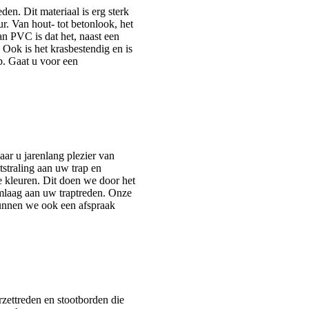
n. Dit materiaal is erg sterk
eur. Van hout- tot betonlook, het
n PVC is dat het, naast een
 Ook is het krasbestendig en is
p. Gaat u voor een
aar u jarenlang plezier van
itstraling aan uw trap en
 kleuren. Dit doen we door het
rmlaag aan uw traptreden. Onze
 kunnen we ook een afspraak
rzettreden en stootborden die