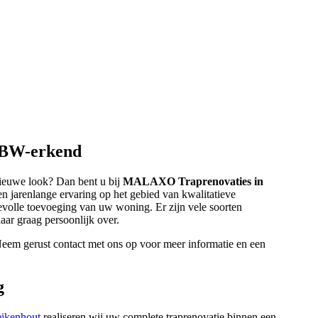
 CBW-erkend
nieuwe look? Dan bent u bij
MALAXO Traprenovaties in
en jarenlange ervaring op het gebied van kwalitatieve
devolle toevoeging van uw woning. Er zijn vele soorten
aar graag persoonlijk over.
Neem gerust contact met ons op voor meer informatie en een
g
eikenhout
realiseren wij uw complete traprenovatie binnen een