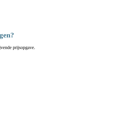
ngen?
ijvende prijsopgave.