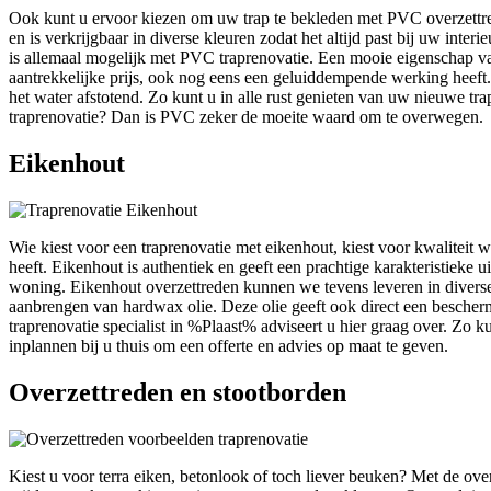
Ook kunt u ervoor kiezen om uw trap te bekleden met PVC overzettrede
en is verkrijgbaar in diverse kleuren zodat het altijd past bij uw interi
is allemaal mogelijk met PVC traprenovatie. Een mooie eigenschap va
aantrekkelijke prijs, ook nog eens een geluiddempende werking heeft.
het water afstotend. Zo kunt u in alle rust genieten van uw nieuwe tra
traprenovatie? Dan is PVC zeker de moeite waard om te overwegen.
Eikenhout
Wie kiest voor een traprenovatie met eikenhout, kiest voor kwaliteit w
heeft. Eikenhout is authentiek en geeft een prachtige karakteristieke u
woning. Eikenhout overzettreden kunnen we tevens leveren in diverse
aanbrengen van hardwax olie. Deze olie geeft ook direct een besche
traprenovatie specialist in %Plaast% adviseert u hier graag over. Zo
inplannen bij u thuis om een offerte en advies op maat te geven.
Overzettreden en stootborden
Kiest u voor terra eiken, betonlook of toch liever beuken? Met de ove