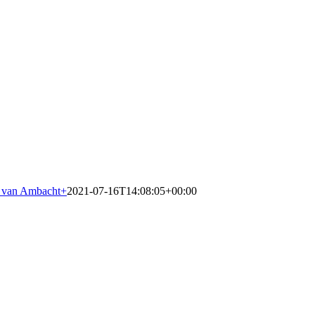
 van Ambacht
+
2021-07-16T14:08:05+00:00
Traprenovatiebedrijf in Wassenaa
Specialist in traprenovatie met overzettreden