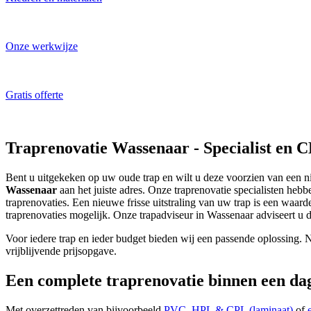
Laat u inspireren!
Onze werkwijze
Traprenovatie specialist aan het werk
Gratis offerte
ALTIJD gratis en vrijblijvend
Traprenovatie Wassenaar - Specialist en
Bent u uitgekeken op uw oude trap en wilt u deze voorzien van een 
Wassenaar
aan het juiste adres. Onze traprenovatie specialisten hebb
traprenovaties. Een nieuwe frisse uitstraling van uw trap is een waar
traprenovaties mogelijk. Onze trapadviseur in Wassenaar adviseert u d
Voor iedere trap en ieder budget bieden wij een passende oplossing. 
vrijblijvende prijsopgave.
Een complete traprenovatie binnen een da
Met overzettreden van bijvoorbeeld
PVC
,
HPL & CPL (laminaat)
of