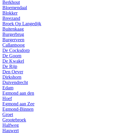
Berkhout
Bloemendaal
Blokker
Breezand
Broek Op Langedijk
Buitenkaag
Burgerbrug
Burgerveen
Callantsoog
De Cocksdorp
De Goorn
De Kwakel
De Rijp
Den Oever
Dirkshorn
Duivendrecht
Edam
Egmond aan den
Hoef
Egmond aan Zee
Egmond-Binnen
Groet
Grootebroek
Halfweg
Hauwert