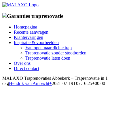
Ga
naar
inhoud
Homepagina
Recente aanvragen
Klantervaringen
Inspiratie & voorbeelden
Van open naar dichte trap
Traprenovatie zonder stootborden
Traprenovatie laten doen
Over ons
Direct contact
MALAXO Traprenovaties Abbekerk – Traprenovatie in 1
dag
Hendrik van Ambacht
+
2021-07-19T07:16:25+00:00
Traprenovatiebedrijf in
Abbekerk
Specialist in traprenovatie met overzettreden