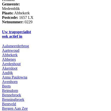
Gemeente:
Medemblik
Plaats:
Abbekerk
Postcode:
1657 LX
Netnummer:
0229
Uw trapspecialist
ook actief in
Aalsmeerderbrug
Aartswoud
Abbekerk
Abbenes
Aerdenhout
Akersloot
Andijk
Anna Paulowna
Avenhorn
Beets
Beinsdorp
Bennebroek
Benningbroek
Bentveld
Bergen Aan Zee