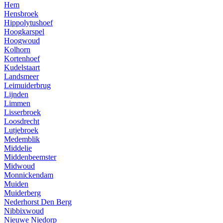
Hem
Hensbroek
Hippolytushoef
Hoogkarspel
Hoogwoud
Kolhorn
Kortenhoef
Kudelstaart
Landsmeer
Leimuiderbrug
Lijnden
Limmen
Lisserbroek
Loosdrecht
Lutjebroek
Medemblik
Middelie
Middenbeemster
Midwoud
Monnickendam
Muiden
Muiderberg
Nederhorst Den Berg
Nibbixwoud
Nieuwe Niedorp