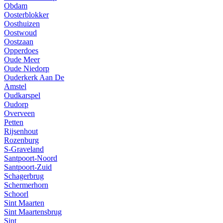
Obdam
Oosterblokker
Oosthuizen
Oostwoud
Oostzaan
Opperdoes
Oude Meer
Oude Niedorp
Ouderkerk Aan De
Amstel
Oudkarspel
Oudorp
Overveen
Petten
Rijsenhout
Rozenburg
S-Graveland
Santpoort-Noord
Santpoort-Zuid
Schagerbrug
Schermerhorn
Schoorl
Sint Maarten
Sint Maartensbrug
Sint