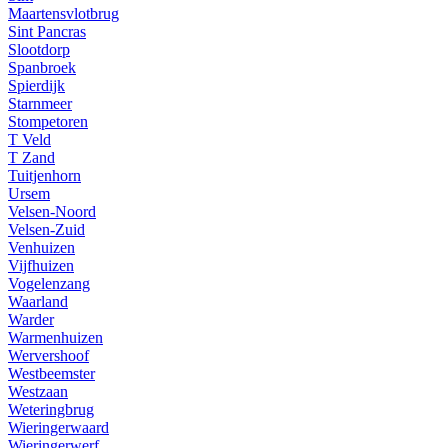
Maartensvlotbrug
Sint Pancras
Slootdorp
Spanbroek
Spierdijk
Starnmeer
Stompetoren
T Veld
T Zand
Tuitjenhorn
Ursem
Velsen-Noord
Velsen-Zuid
Venhuizen
Vijfhuizen
Vogelenzang
Waarland
Warder
Warmenhuizen
Wervershoof
Westbeemster
Westzaan
Weteringbrug
Wieringerwaard
Wieringerwerf