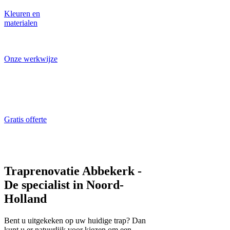
Kleuren en
materialen
Laat u inspireren!
Onze werkwijze
Traprenovatie
specialist aan het
werk
Gratis offerte
ALTIJD gratis en
vrijblijvend
Traprenovatie Abbekerk -
De specialist in Noord-
Holland
Bent u uitgekeken op uw huidige trap? Dan
kunt u er natuurlijk voor kiezen om een