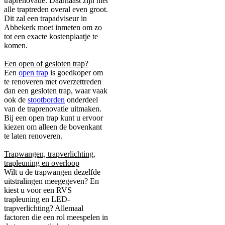
traprenovatie. Daarnaast zijn niet
alle traptreden overal even groot.
Dit zal een trapadviseur in
Abbekerk moet inmeten om zo
tot een exacte kostenplaatje te
komen.
Een open of gesloten trap?
Een
open trap
is goedkoper om
te renoveren met overzettreden
dan een gesloten trap, waar vaak
ook de
stootborden
onderdeel
van de traprenovatie uitmaken.
Bij een open trap kunt u ervoor
kiezen om alleen de bovenkant
te laten renoveren.
Trapwangen, trapverlichting,
trapleuning en overloop
Wilt u de trapwangen dezelfde
uitstralingen meegegeven? En
kiest u voor een RVS
trapleuning en LED-
trapverlichting? Allemaal
factoren die een rol meespelen in