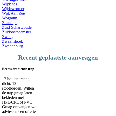
Wijdenes
Wijdewormer
Wijk Aan Zee
Wognum
Zaandijk
Zuid-Scharwoude
Zuidoostbeemster
Zwaag
Zwaanshoek
Zwanenburg
Recent geplaatste aanvragen
Rechts draaiende trap
12 houten treden,
dicht. 13
stootborden. Willen
de trap graag laten
bekleden met
HPL/CPL of PVC.
Graag ontvangen we
advies en een offerte