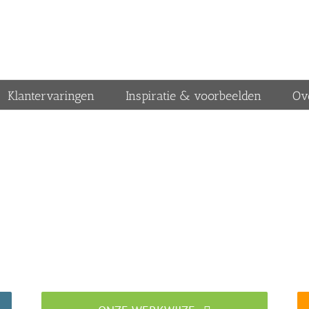
Klantervaringen
Inspiratie & voorbeelden
Ov
Traprenovatiebedrijf in Eelde
Specialist in traprenovatie met overzettreden