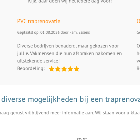
Kijk, daar doen wij het iedere dag voor!
PVC traprenovatie
O
Geplaatst op: 01.08.2026 door Fam. Essens
Ge
Diverse bedrijven benaderd, maar gekozen voor
O
jullie. Vakmensen die hun afspraken nakomen en
h
uitstekende service!
v
Beoordeling:
B
 diverse mogelijkheden bij een traprenova
raag gerust vrijblijvend meer informatie aan. Wij staan voor u klaa