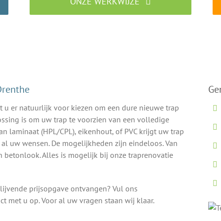
ONZE WERKWIJZE
Traprenovatie specialist aan het werk
 Drenthe
Ge
 u er natuurlijk voor kiezen om een dure nieuwe trap
ossing is om uw trap te voorzien van een volledige
an laminaat (HPL/CPL), eikenhout, of PVC krijgt uw trap
n al uw wensen. De mogelijkheden zijn eindeloos. Van
 betonlook. Alles is mogelijk bij onze traprenovatie
blijvende prijsopgave ontvangen? Vul ons
t met u op. Voor al uw vragen staan wij klaar.