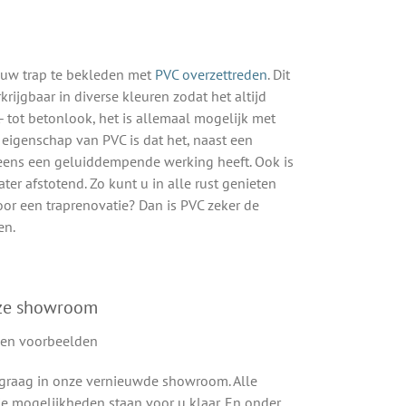
 uw trap te bekleden met
PVC overzettreden
. Dit
rkrijgbaar in diverse kleuren zodat het altijd
t- tot betonlook, het is allemaal mogelijk met
 eigenschap van PVC is dat het, naast een
g eens een geluiddempende werking heeft. Ook is
ter afstotend. Zo kunt u in alle rust genieten
oor een traprenovatie? Dan is PVC zeker de
en.
nze showroom
graag in onze vernieuwde showroom. Alle
e mogelijkheden staan voor u klaar. En onder