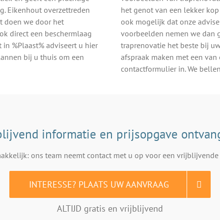
ng. Eikenhout overzettreden
het genot van een lekker kop 
it doen we door het
ook mogelijk dat onze adviseu
ook direct een beschermlaag
voorbeelden nemen we dan ge
t in %Plaast% adviseert u hier
traprenovatie het beste bij uw
lannen bij u thuis om een
afspraak maken met een van 
contactformulier in. We belle
blijvend informatie en prijsopgave ontva
kkelijk: ons team neemt contact met u op voor een vrijblijvende 
INTERESSE? PLAATS UW AANVRAAG
ALTIJD gratis en vrijblijvend