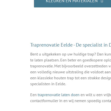
KLEUREN EN MATERIALEN
Laat u inspireren!
Traprenovatie Eelde - De specialist in
Bent u uitgekeken op uw huidige trap? Dan kunt
te laten plaatsen. Een beter en goedkopere opl
traprenovatie. Met bijvoorbeeld overzettreden v
een volledig nieuwe uitstraling die voldoet aa
een klassieke houten trap tot een strakke design
specialisten in Eelde.
Een
traprenovatie laten doen
en wilt u een vrij
contactformulier in en wij nemen spoedig contac