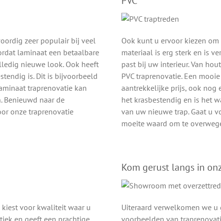
PVC
oordig zeer populair bij veel
Ook kunt u ervoor kiezen om
oordat laminaat een betaalbare
materiaal is erg sterk en is ve
lledig nieuwe look. Ook heeft
past bij uw interieur. Van hou
tendig is. Dit is bijvoorbeeld
PVC traprenovatie. Een mooie
laminaat traprenovatie kan
aantrekkelijke prijs, ook no
. Benieuwd naar de
het krasbestendig en is het wa
oor onze traprenovatie
van uw nieuwe trap. Gaat u v
moeite waard om te overweg
Kom gerust langs in o
, kiest voor kwaliteit waar u
Uiteraard verwelkomen we u 
tiek en geeft een prachtige
voorbeelden van traprenovati