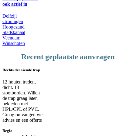
ook actief in
Delfzijl
Groningen
Hoogezand
Stadskanaal
Veendam
Winschoten
Recent geplaatste aanvragen
Rechts draaiende trap
12 houten treden,
dicht. 13
stootborden. Willen
de trap graag laten
bekleden met
HPL/CPL of PVC.
Graag ontvangen we
advies en een offerte
Regio