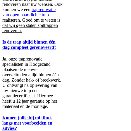
renoveren naar uw wensen. Ook
kunnen we een
traprenovatie
van open naar dichte trap
realiseren.
Goed om te weten is
dat wij geen stalen spiltrappen
renoveren.
Is de trap altijd binnen één
dag compleet gerenoveerd?
Ja, onze traprenovatie
specialisten in Hoogezand
plaatsen de nieuwe
overzettreden altijd binnen één
dag. Zonder hak- of breekwerk.
U ontvangt na oplevering van
uw nieuwe trap een
garantiecertificaat. Hiermee
heeft u 12 jaar garantie op het
materiaal en de montage.
Komen jullie bij mij thuis
langs met voorbeelden en
advies?