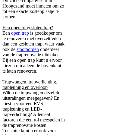
Dit zal een trapadviseur in
Hoogezand moet inmeten om zo
tot een exacte kostenplaatje te
komen.
Een open of gesloten trap?
Een
open trap
is goedkoper om
te renoveren met overzettreden
dan een gesloten trap, waar vaak
ook de
stootborden
onderdeel
van de traprenovatie uitmaken.
Bij een open trap kunt u ervoor
kiezen om alleen de bovenkant
te laten renoveren.
Trapwangen, trapverlichting,
trapleuning en overloop
Wilt u de trapwangen dezelfde
uitstralingen meegegeven? En
kiest u voor een RVS
trapleuning en LED-
trapverlichting? Allemaal
factoren die een rol meespelen in
de traprenovatie kosten.
Tenslotte kunt u er ook voor