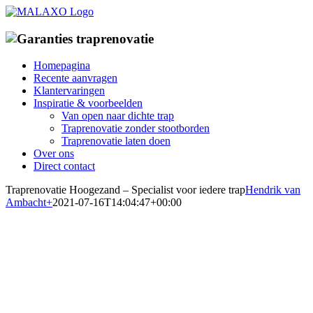
Ga
naar
inhoud
Homepagina
Recente aanvragen
Klantervaringen
Inspiratie & voorbeelden
Van open naar dichte trap
Traprenovatie zonder stootborden
Traprenovatie laten doen
Over ons
Direct contact
Traprenovatie Hoogezand – Specialist voor iedere trap
Hendrik van
Ambacht
+
2021-07-16T14:04:47+00:00
Traprenovatiebedrijf in
Hoogezand
Specialist in traprenovatie met overzettreden