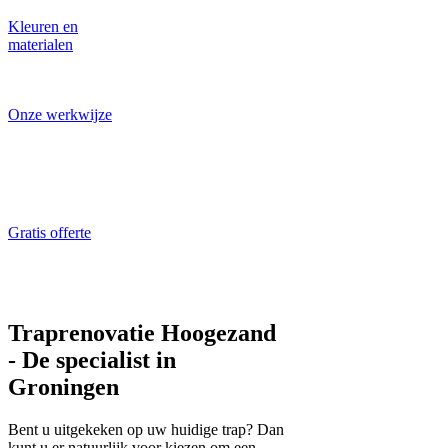
Kleuren en
materialen
Laat u inspireren!
Onze werkwijze
Traprenovatie
specialist aan het
werk
Gratis offerte
ALTIJD gratis en
vrijblijvend
Traprenovatie Hoogezand
- De specialist in
Groningen
Bent u uitgekeken op uw huidige trap? Dan
kunt u er natuurlijk voor kiezen om een