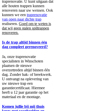
traprenovatie. U kunt uitgaan dat
alle houten trappen kunnen
renoveren naar uw wensen. Ook
kunnen we een
traprenovatie
van open naar dichte trap
realiseren.
Goed om te weten is
dat wij geen stalen spiltrappen
renoveren.
Is de trap altijd binnen één
dag compleet gerenoveerd?
Ja, onze traprenovatie
specialisten in Winschoten
plaatsen de nieuwe
overzettreden altijd binnen één
dag. Zonder hak- of breekwerk.
U ontvangt na oplevering van
uw nieuwe trap een
garantiecertificaat. Hiermee
heeft u 12 jaar garantie op het
materiaal en de montage.
Komen jullie bij mij thuis
langs met voorbeelden en