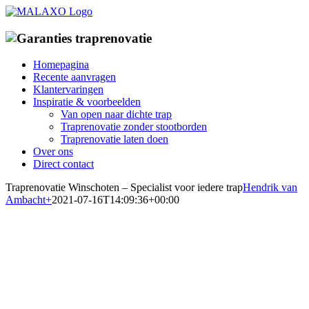
Ga
naar
inhoud
Homepagina
Recente aanvragen
Klantervaringen
Inspiratie & voorbeelden
Van open naar dichte trap
Traprenovatie zonder stootborden
Traprenovatie laten doen
Over ons
Direct contact
Traprenovatie Winschoten – Specialist voor iedere trap
Hendrik van
Ambacht
+
2021-07-16T14:09:36+00:00
Traprenovatiebedrijf in
Winschoten
Specialist in traprenovatie met overzettreden