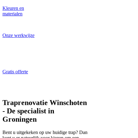
Kleuren en
materialen
Laat u inspireren!
Onze werkwijze
Traprenovatie
specialist aan het
werk
Gratis offerte
ALTIJD gratis en
vrijblijvend
Traprenovatie Winschoten
- De specialist in
Groningen
Bent u uitgekeken op uw huidige trap? Dan
kunt u er natuurlijk voor kiezen om een