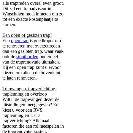
alle traptreden overal even groot.
Dit zal een trapadviseur in
Winschoten moet inmeten om zo
tot een exacte kostenplaatje te
komen.
Een open of gesloten trap?
Een
open trap
is goedkoper om
te renoveren met overzettreden
dan een gesloten trap, waar vaak
ook de
stootborden
onderdeel
van de traprenovatie uitmaken.
Bij een open trap kunt u ervoor
kiezen om alleen de bovenkant
te laten renoveren.
Trapwangen, trapverlichting,
trapleuning en overloop
Wilt u de trapwangen dezelfde
uitstralingen meegegeven? En
kiest u voor een RVS
trapleuning en LED-
trapverlichting? Allemaal
factoren die een rol meespelen in
de traprenovatie kosten.