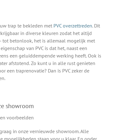
 uw trap te bekleden met
PVC overzettreden
. Dit
rkrijgbaar in diverse kleuren zodat het altijd
t- tot betonlook, het is allemaal mogelijk met
 eigenschap van PVC is dat het, naast een
g eens een geluiddempende werking heeft. Ook is
ter afstotend. Zo kunt u in alle rust genieten
oor een traprenovatie? Dan is PVC zeker de
en.
nze showroom
graag in onze vernieuwde showroom. Alle
e mogelijkheden staan voor u klaar. En onder