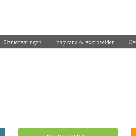
Klantervaringen
Inspiratie & voorbeelden
Ov
Traprenovatiebedrijf in Lexmon
Specialist in traprenovatie met overzettreden