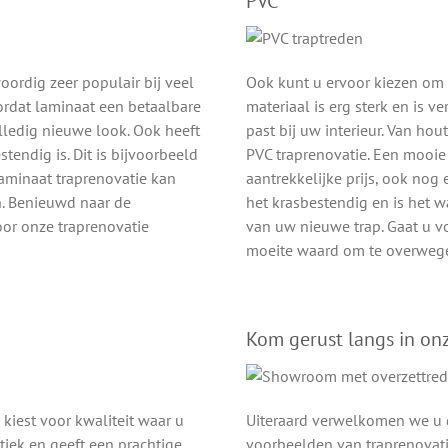
PVC
oordig zeer populair bij veel
Ook kunt u ervoor kiezen om
oordat laminaat een betaalbare
materiaal is erg sterk en is ve
lledig nieuwe look. Ook heeft
past bij uw interieur. Van hou
tendig is. Dit is bijvoorbeeld
PVC traprenovatie. Een mooie
laminaat traprenovatie kan
aantrekkelijke prijs, ook no
. Benieuwd naar de
het krasbestendig en is het wa
oor onze traprenovatie
van uw nieuwe trap. Gaat u v
moeite waard om te overweg
Kom gerust langs in o
, kiest voor kwaliteit waar u
Uiteraard verwelkomen we u 
tiek en geeft een prachtige
voorbeelden van traprenovati