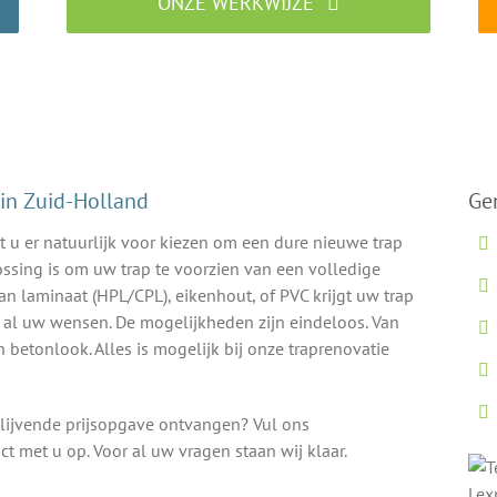
ONZE WERKWIJZE
Traprenovatie specialist aan het werk
 in Zuid-Holland
Ge
 u er natuurlijk voor kiezen om een dure nieuwe trap
ossing is om uw trap te voorzien van een volledige
an laminaat (HPL/CPL), eikenhout, of PVC krijgt uw trap
n al uw wensen. De mogelijkheden zijn eindeloos. Van
 betonlook. Alles is mogelijk bij onze traprenovatie
blijvende prijsopgave ontvangen? Vul ons
t met u op. Voor al uw vragen staan wij klaar.