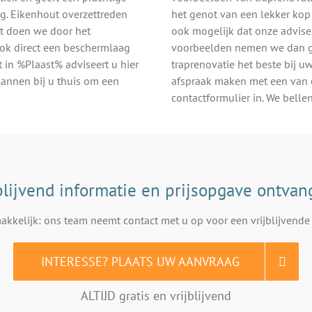
ng. Eikenhout overzettreden
het genot van een lekker kop 
it doen we door het
ook mogelijk dat onze advise
ook direct een beschermlaag
voorbeelden nemen we dan ge
t in %Plaast% adviseert u hier
traprenovatie het beste bij uw
lannen bij u thuis om een
afspraak maken met een van 
contactformulier in. We belle
blijvend informatie en prijsopgave ontva
kkelijk: ons team neemt contact met u op voor een vrijblijvende 
INTERESSE? PLAATS UW AANVRAAG
ALTIJD gratis en vrijblijvend