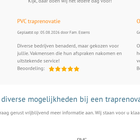
Kijk, daar doen wij het iedere dag voor!
PVC traprenovatie
O
Geplaatst op: 05.08.2026 door Fam. Essens
Ge
Diverse bedrijven benaderd, maar gekozen voor
O
jullie. Vakmensen die hun afspraken nakomen en
h
uitstekende service!
v
Beoordeling:
B
 diverse mogelijkheden bij een traprenova
raag gerust vrijblijvend meer informatie aan. Wij staan voor u klaa