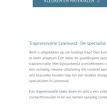
KLEUREN EN MATERIALEN
Laat u inspireren!
Traprenovatie Lexmond - De specialist
Bent u uitgekeken op uw huidige trap? Dan kunt
te laten plaatsen. Een beter en goedkopere opl
traprenovatie. Met bijvoorbeeld overzettreden v
een volledig nieuwe uitstraling die voldoet aa
een klassieke houten trap tot een strakke design
specialisten in Lexmond.
Een
traprenovatie laten doen
en wilt u een vrij
contactformulier in en wij nemen spoedig contac