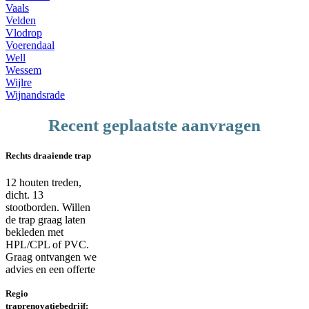
Vaals
Velden
Vlodrop
Voerendaal
Well
Wessem
Wijlre
Wijnandsrade
Recent geplaatste aanvragen
Rechts draaiende trap
12 houten treden,
dicht. 13
stootborden. Willen
de trap graag laten
bekleden met
HPL/CPL of PVC.
Graag ontvangen we
advies en een offerte
Regio
traprenovatiebedrijf: