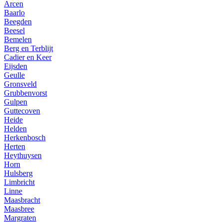
Arcen
Baarlo
Beegden
Beesel
Bemelen
Berg en Terblijt
Cadier en Keer
Eijsden
Geulle
Gronsveld
Grubbenvorst
Gulpen
Guttecoven
Heide
Helden
Herkenbosch
Herten
Heythuysen
Horn
Hulsberg
Limbricht
Linne
Maasbracht
Maasbree
Margraten