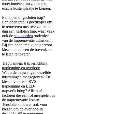
moet inmeten om zo tot een
exacte kostenplaatje te komen.
Een open of gesloten trap?
Een
open trap
is goedkoper om
te renoveren met overzettreden
dan een gesloten trap, waar vaak
ook de
stootborden
onderdeel
van de traprenovatie uitmaken.
Bij een open trap kunt u ervoor
kiezen om alleen de bovenkant
te laten renoveren.
Trapwangen, trapverlichting,
trapleuning en overloop
Wilt u de trapwangen dezelfde
uitstralingen meegegeven? En
kiest u voor een RVS
trapleuning en LED-
trapverlichting? Allemaal
factoren die een rol meespelen in
de traprenovatie kosten.
Tenslotte kunt u er ook voor
kiezen om de overloop in
dezelfde stijl te renoveren.