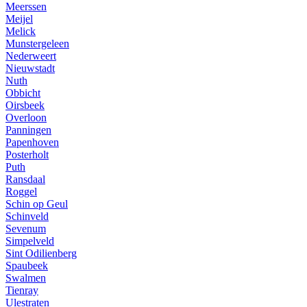
Meerssen
Meijel
Melick
Munstergeleen
Nederweert
Nieuwstadt
Nuth
Obbicht
Oirsbeek
Overloon
Panningen
Papenhoven
Posterholt
Puth
Ransdaal
Roggel
Schin op Geul
Schinveld
Sevenum
Simpelveld
Sint Odilienberg
Spaubeek
Swalmen
Tienray
Ulestraten