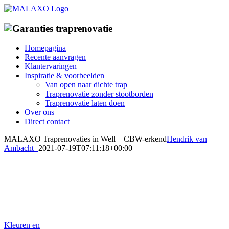
Ga
naar
inhoud
Homepagina
Recente aanvragen
Klantervaringen
Inspiratie & voorbeelden
Van open naar dichte trap
Traprenovatie zonder stootborden
Traprenovatie laten doen
Over ons
Direct contact
MALAXO Traprenovaties in Well – CBW-erkend
Hendrik van
Ambacht
+
2021-07-19T07:11:18+00:00
Traprenovatiebedrijf in Well
Specialist in traprenovatie met overzettreden
Kleuren en