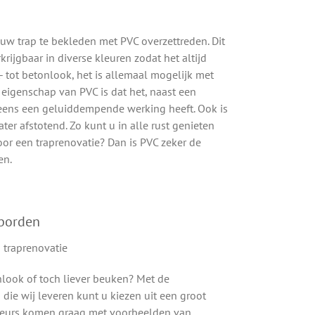
uw trap te bekleden met PVC overzettreden. Dit
rkrijgbaar in diverse kleuren zodat het altijd
t- tot betonlook, het is allemaal mogelijk met
 eigenschap van PVC is dat het, naast een
g eens een geluiddempende werking heeft. Ook is
ter afstotend. Zo kunt u in alle rust genieten
oor een traprenovatie? Dan is PVC zeker de
en.
tborden
onlook of toch liever beuken? Met de
die wij leveren kunt u kiezen uit een groot
iseurs komen graag met voorbeelden van