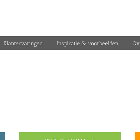
Klantervaringen
Inspiratie & voorbeelden
Ov
Traprenovatiebedrijf in Geulle
Specialist in traprenovatie met overzettreden