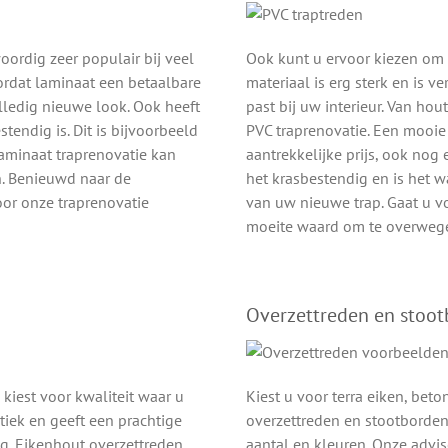
ordig zeer populair bij veel
Ook kunt u ervoor kiezen om 
oordat laminaat een betaalbare
materiaal is erg sterk en is ve
lledig nieuwe look. Ook heeft
past bij uw interieur. Van hou
tendig is. Dit is bijvoorbeeld
PVC traprenovatie. Een mooie
laminaat traprenovatie kan
aantrekkelijke prijs, ook no
. Benieuwd naar de
het krasbestendig en is het wa
oor onze traprenovatie
van uw nieuwe trap. Gaat u v
moeite waard om te overweg
Overzettreden en stoo
 kiest voor kwaliteit waar u
Kiest u voor terra eiken, bet
tiek en geeft een prachtige
overzettreden en stootborden 
ng. Eikenhout overzettreden
aantal en kleuren. Onze adv